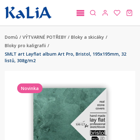
Domů
/
VÝTVARNÉ POTŘEBY
/
Bloky a skicáky
/
Bloky pro kaligrafii
/
SMLT art Layflat album Art Pro, Bristol, 195x195mm, 32
listů, 308g/m2
Novinka