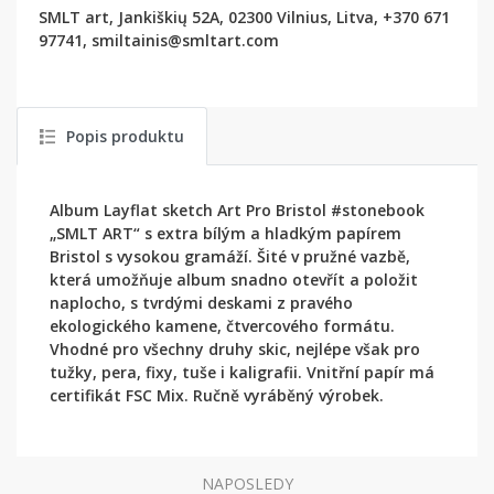
SMLT art, Jankiškių 52A, 02300 Vilnius, Litva, +370 671
97741, smiltainis@smltart.com
Popis produktu
Album Layflat sketch Art Pro Bristol #stonebook
„SMLT ART“ s extra bílým a hladkým papírem
Bristol s vysokou gramáží. Šité v pružné vazbě,
která umožňuje album snadno otevřít a položit
naplocho, s tvrdými deskami z pravého
ekologického kamene, čtvercového formátu.
Vhodné pro všechny druhy skic, nejlépe však pro
tužky, pera, fixy, tuše i kaligrafii. Vnitřní papír má
certifikát FSC Mix. Ručně vyráběný výrobek.
NAPOSLEDY