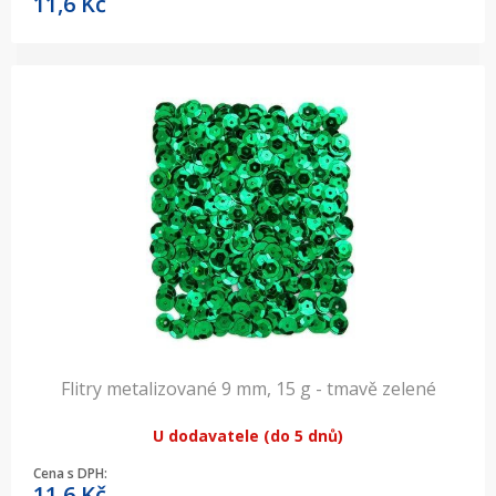
11,6
Kč
Flitry metalizované 9 mm, 15 g - tmavě zelené
U dodavatele (do 5 dnů)
Cena s DPH:
11,6
Kč