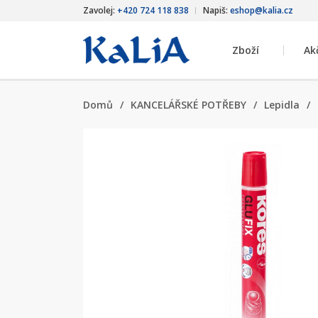
Zavolej:
+420 724 118 838
Napiš:
eshop@kalia.cz
Zboží
Ak
Domů
/
KANCELÁŘSKÉ POTŘEBY
/
Lepidla
/