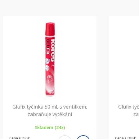
Glufix tyčinka 50 ml, s ventilkem,
Glufix ty
zabraňuje vytékání
za
Skladem (24x)
Cena s DPH:
Cena s DPH: