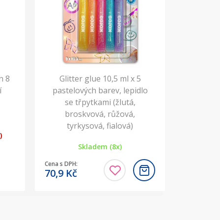
n 8
Glitter glue 10,5 ml x 5
í
pastelových barev, lepidlo
se třpytkami (žlutá,
broskvová, růžová,
tyrkysová, fialová)
)
Skladem (8x)
Cena s DPH:
70,9
Kč