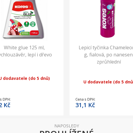
White glue 125 ml,
Lepicí tyčinka Chameleo
ychlouzávěr, lepí i dřevo
g, fialová, po nanesen
zprůhlední
U dodavatele (do 5 dnů)
U dodavatele (do 5 dnů
s DPH:
Cena s DPH:
,2
Kč
31,1
Kč
NAPOSLEDY