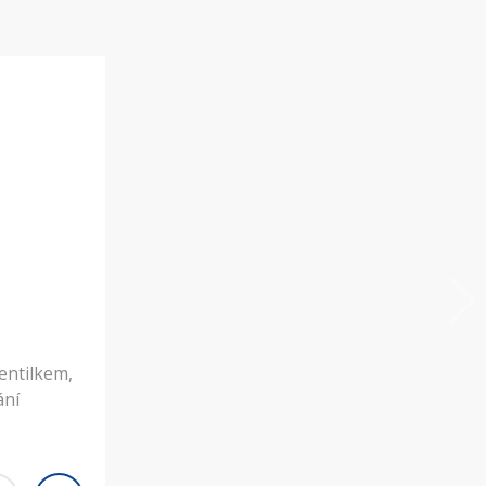
ventilkem,
ání