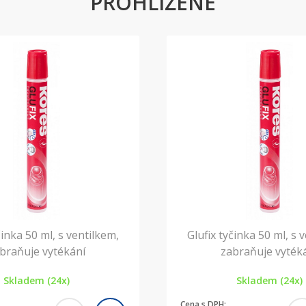
PROHLÍŽENÉ
činka 50 ml, s ventilkem,
Glufix tyčinka 50 ml, s 
braňuje vytékání
zabraňuje vyték
Skladem (24x)
Skladem (24x)
Cena s DPH: