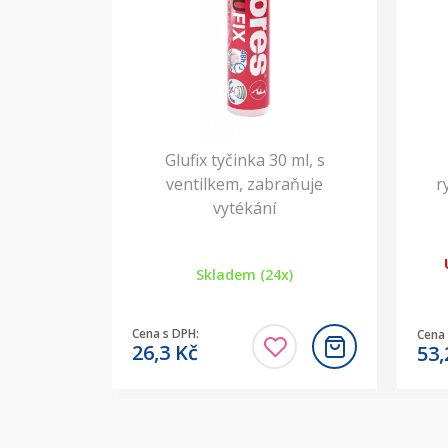
Glufix tyčinka 30 ml, s
ventilkem, zabraňuje
r
vytékání
Skladem (24x)
Cena s DPH:
Cena 
26,3
Kč
53