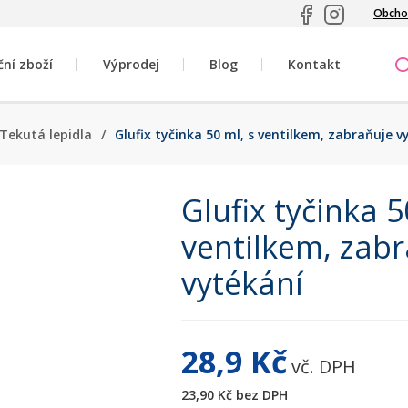
Obcho
ční zboží
Výprodej
Blog
Kontakt
Tekutá lepidla
/
Glufix tyčinka 50 ml, s ventilkem, zabraňuje v
Glufix tyčinka 5
ventilkem, zab
vytékání
28,9 Kč
vč. DPH
23,90 Kč
bez DPH