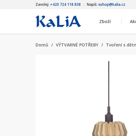
Zavolej:
+420 724 118 838
Napiš:
eshop@kalia.cz
Zboží
Ak
Domů
/
VÝTVARNÉ POTŘEBY
/
Tvoření s dět