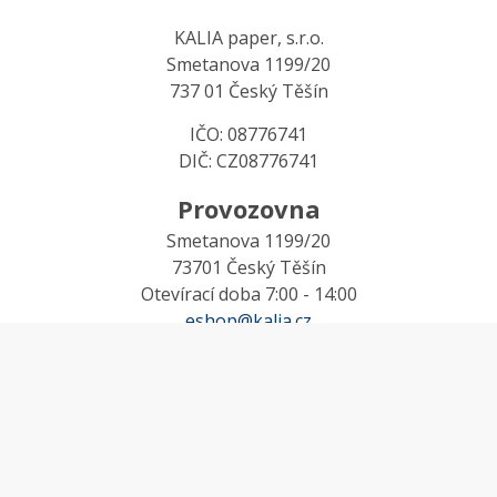
KALIA paper, s.r.o.
Smetanova 1199/20
737 01 Český Těšín
IČO: 08776741
DIČ: CZ08776741
Provozovna
Smetanova 1199/20
73701 Český Těšín
Otevírací doba 7:00 - 14:00
eshop@kalia.cz
MŮJ ÚČET
Účet