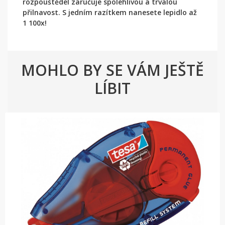
rozpouštědel zaručuje spolehlivou a trvalou
přilnavost. S jedním razítkem nanesete lepidlo až
1 100x!
MOHLO BY SE VÁM JEŠTĚ
LÍBIT