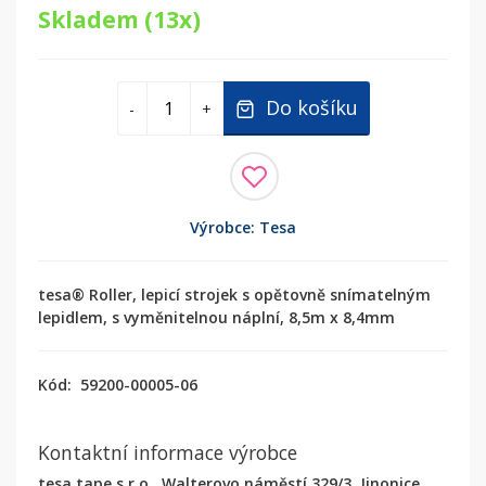
Skladem (13x)
Do košíku
-
+
Výrobce: Tesa
tesa® Roller, lepicí strojek s opětovně snímatelným
lepidlem, s vyměnitelnou náplní, 8,5m x 8,4mm
Kód:
59200-00005-06
Kontaktní informace výrobce
tesa tape s.r.o., Walterovo náměstí 329/3, Jinonice,