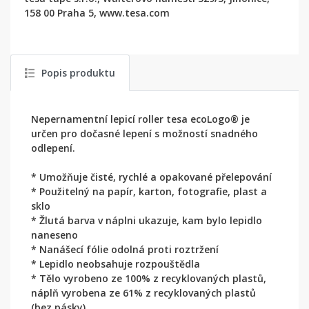
158 00 Praha 5, www.tesa.com
Popis produktu
Nepernamentní lepicí roller tesa ecoLogo® je
určen pro dočasné lepení s možností snadného
odlepení.
* Umožňuje čisté, rychlé a opakované přelepování
* Použitelný na papír, karton, fotografie, plast a
sklo
* Žlutá barva v náplni ukazuje, kam bylo lepidlo
naneseno
* Nanášecí fólie odolná proti roztržení
* Lepidlo neobsahuje rozpouštědla
* Tělo vyrobeno ze 100% z recyklovaných plastů,
náplň vyrobena ze 61% z recyklovaných plastů
(bez pásky)