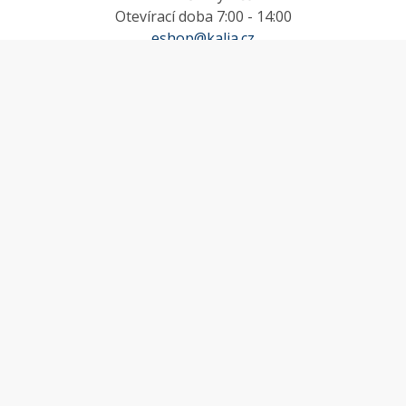
Otevírací doba 7:00 - 14:00
eshop@kalia.cz
MŮJ ÚČET
Účet
Oblíbené
Košík
Odstoupení od smlouvy
INFORMACE
Doprava a platba