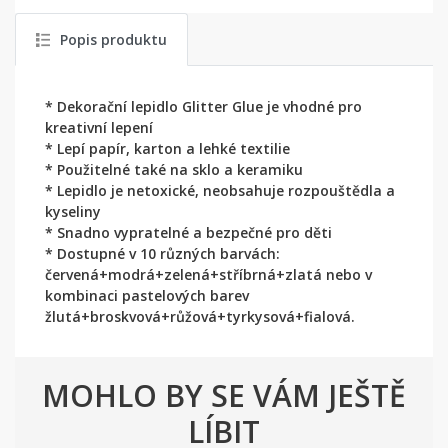
Popis produktu
* Dekorační lepidlo Glitter Glue je vhodné pro
kreativní lepení
* Lepí papír, karton a lehké textilie
* Použitelné také na sklo a keramiku
* Lepidlo je netoxické, neobsahuje rozpouštědla a
kyseliny
* Snadno vypratelné a bezpečné pro děti
* Dostupné v 10 různých barvách:
červená+modrá+zelená+stříbrná+zlatá nebo v
kombinaci pastelových barev
žlutá+broskvová+růžová+tyrkysová+fialová.
MOHLO BY SE VÁM JEŠTĚ
LÍBIT