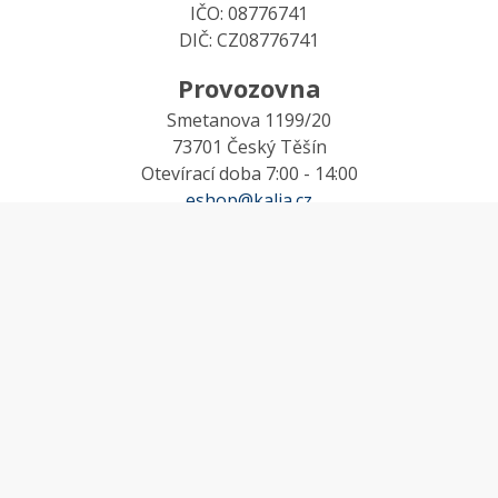
IČO: 08776741
DIČ: CZ08776741
Provozovna
Smetanova 1199/20
73701 Český Těšín
Otevírací doba 7:00 - 14:00
eshop@kalia.cz
MŮJ ÚČET
Účet
Oblíbené
Košík