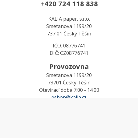
+420 724 118 838
KALIA paper, s.r.o.
Smetanova 1199/20
737 01 Český Těšín
IČO: 08776741
DIČ: CZ08776741
Provozovna
Smetanova 1199/20
73701 Český Těšín
Otevírací doba 7:00 - 14:00
eshop@kalia.cz
MŮJ ÚČET