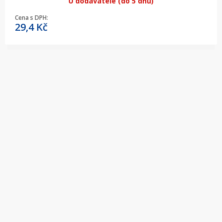
U dodavatele (do 5 dnů)
Cena s DPH:
29,4
Kč