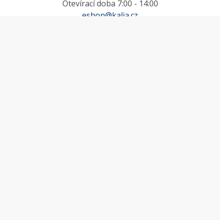
Otevírací doba 7:00 - 14:00
eshop@kalia.cz
MŮJ ÚČET
Účet
Oblíbené
Košík
Odstoupení od smlouvy
INFORMACE
Doprava a platba
Obchodní podmínky