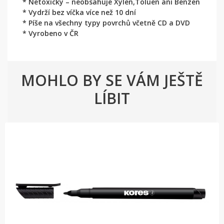
* Netoxický – neobsahuje Xylen,Toluen ani Benzen
* Vydrží bez víčka více než 10 dní
* Píše na všechny typy povrchů včetně CD a DVD
* Vyrobeno v ČR
MOHLO BY SE VÁM JEŠTĚ
LÍBIT