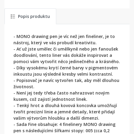
Popis produktu
- MONO drawing pen je víc než jen fineliner, je to
nástroj, který ve vás probudí kreativitu.
- Ať už jste umělec či umělkyně nebo jen fanoušek
doodlování, tento liner vás dokáže inspirovat a
pomoci vám vytvořit něco jedinečného a krásného.
- Díky vysokému krytí černé barvy v pigmentovém
inkoustu jsou výsledné kresby velmi kontrastní.
- Popisovač je navíc vytvořen tak, aby měl dlouhou
životnost.
- Není jej tedy třeba často nahrazovat novým
kusem, což zajistí jednotnost linek.
- Tenký hrot a dlouhá kovová koncovka umožňují
tvořit precizní linie a jemné detaily, které přidají
vašim výtvorům hloubku a další dimenzi.
- Sada Fine obsahuje: 4 finelinery MONO drawing
pen s následujícími šířkami stopy: 005 (cca 0,2