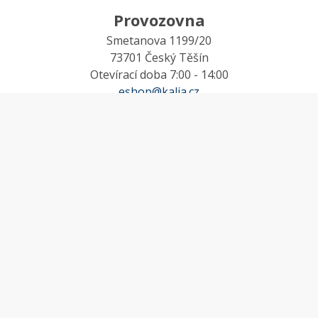
Provozovna
Smetanova 1199/20
73701 Český Těšín
Otevírací doba 7:00 - 14:00
eshop@kalia.cz
MŮJ ÚČET
Účet
Oblíbené
Košík
Odstoupení od smlouvy