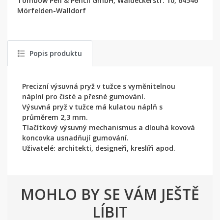
Tombow Pen & Pencil GmbH, Waldeckerstr. 10, 64546
Mörfelden-Walldorf
Popis produktu
Precizní výsuvná pryž v tužce s vyměnitelnou
náplní pro čisté a přesné gumování.
Výsuvná pryž v tužce má kulatou náplň s
průměrem 2,3 mm.
Tlačítkový výsuvný mechanismus a dlouhá kovová
koncovka usnadňují gumování.
Uživatelé: architekti, designeři, kreslíři apod.
MOHLO BY SE VÁM JEŠTĚ
LÍBIT