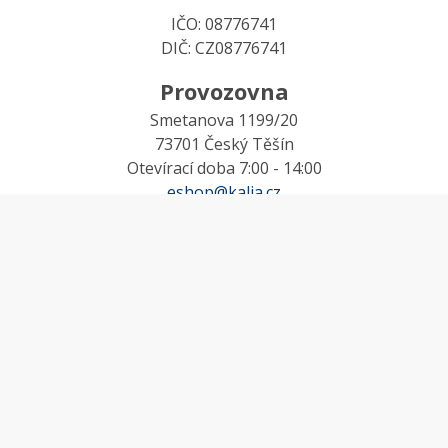
IČO: 08776741
DIČ: CZ08776741
Provozovna
Smetanova 1199/20
73701 Český Těšín
Otevírací doba 7:00 - 14:00
eshop@kalia.cz
MŮJ ÚČET
Účet
Oblíbené
Košík