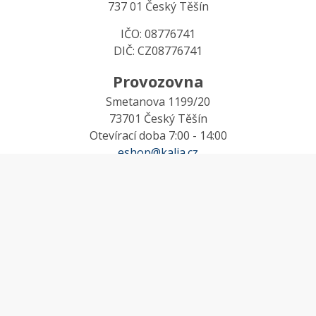
737 01 Český Těšín
IČO: 08776741
DIČ: CZ08776741
Provozovna
Smetanova 1199/20
73701 Český Těšín
Otevírací doba 7:00 - 14:00
eshop@kalia.cz
MŮJ ÚČET
Účet
Oblíbené