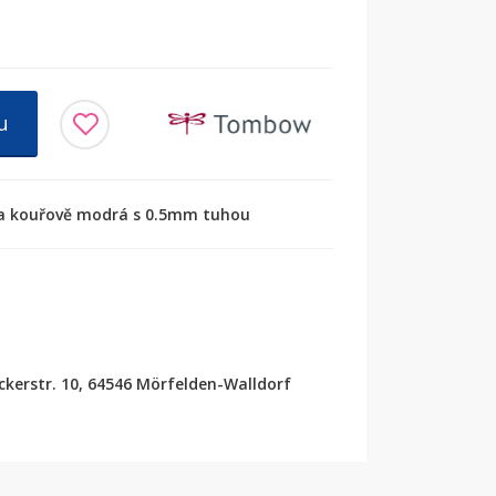
u
a kouřově modrá s 0.5mm tuhou
erstr. 10, 64546 Mörfelden-Walldorf