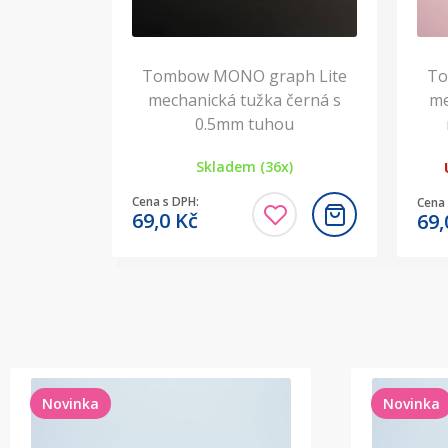
Tombow MONO graph Lite
To
mechanická tužka černá s
me
0.5mm tuhou
Skladem (36x)
Cena s DPH:
Cena 
69,0
Kč
69
Novinka
Novinka