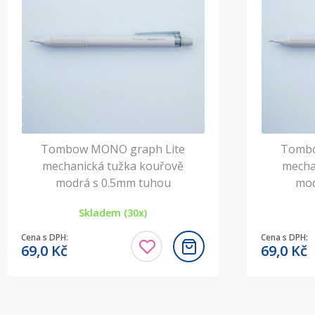
Tombow MONO graph Lite
Tombo
mechanická tužka kouřově
mecha
modrá s 0.5mm tuhou
mod
Skladem (30x)
Cena s DPH:
Cena s DPH:
69,0
Kč
69,0
Kč