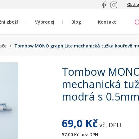
Obcho
ční zboží
Výprodej
Blog
Kontakt
ače
/
Tombow MONO graph Lite mechanická tužka kouřově m
Tombow MONO 
mechanická tu
modrá s 0.5mm
69,0 Kč
vč. DPH
57,00 Kč
bez DPH