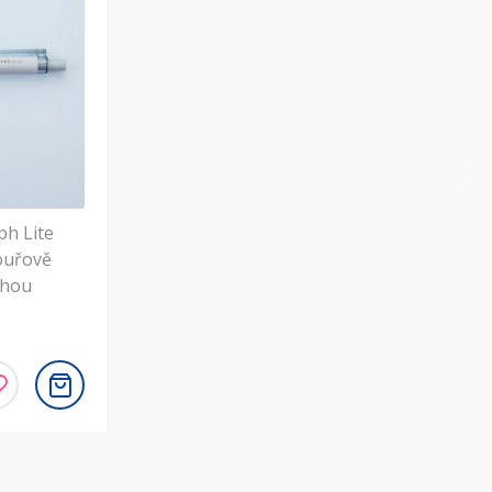
h Lite
ouřově
uhou