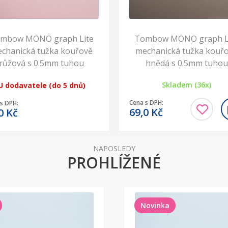
mbow MONO graph Lite
Tombow MONO graph L
chanická tužka kouřově
mechanická tužka kouř
růžová s 0.5mm tuhou
hnědá s 0.5mm tuhou
Skladem (36x)
U dodavatele (do 5 dnů)
Cena s DPH:
s DPH:
69,0
Kč
,0
Kč
NAPOSLEDY
PROHLÍŽENÉ
Novinka