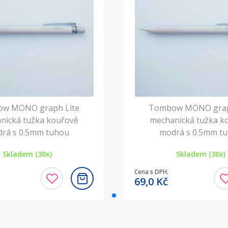
w MONO graph Lite
Tombow MONO grap
nická tužka kouřově
mechanická tužka k
rá s 0.5mm tuhou
modrá s 0.5mm t
Skladem (30x)
Skladem (30x)
Cena s DPH:
69,0
Kč