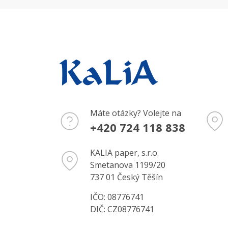
Máte otázky? Volejte na
+420 724 118 838
KALIA paper, s.r.o.
Smetanova 1199/20
737 01 Český Těšín
IČO: 08776741
DIČ: CZ08776741