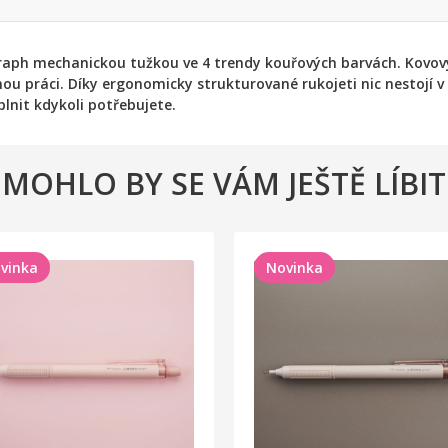
aph mechanickou tužkou ve 4 trendy kouřových barvách. Kovový
u práci. Díky ergonomicky strukturované rukojeti nic nestojí v 
oplnit kdykoli potřebujete.
MOHLO BY SE VÁM JEŠTĚ LÍBIT
vinka
Novinka