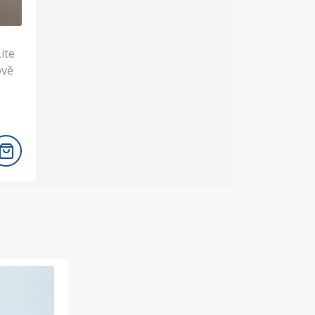
ite
ově