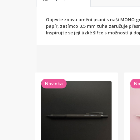
Objevte znovu umění psaní s naší MONO gr
papír, zatímco 0.5 mm tuha zaručuje přesno
Inspirujte se její úzké šířce s možností ji d
Novinka
No