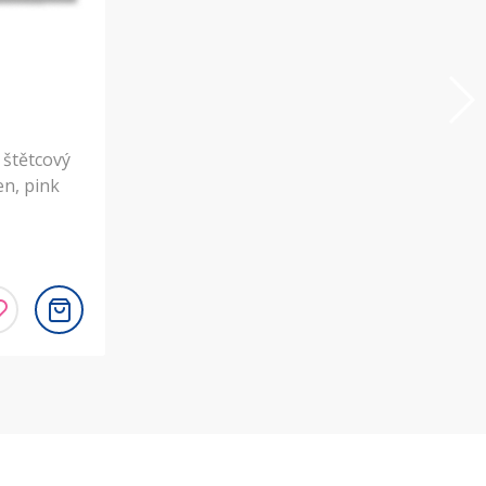
štětcový
en, pink