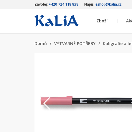
Zavolej:
+420 724 118 838
Napiš:
eshop@kalia.cz
Zboží
Ak
Domů
/
VÝTVARNÉ POTŘEBY
/
Kaligrafie a l