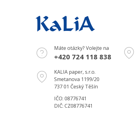
Máte otázky? Volejte na
+420 724 118 838
KALIA paper, s.r.o.
Smetanova 1199/20
737 01 Český Těšín
IČO: 08776741
DIČ: CZ08776741