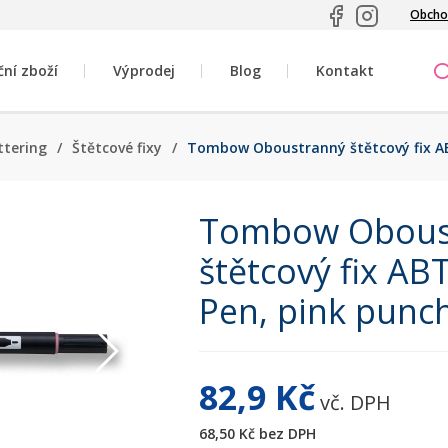
Obcho
ční zboží
Výprodej
Blog
Kontakt
ettering
/
Štětcové fixy
/
Tombow Oboustranný štětcový fix AB
Tombow Obous
štětcový fix AB
Pen, pink punc
82,9 Kč
vč. DPH
68,50 Kč
bez DPH