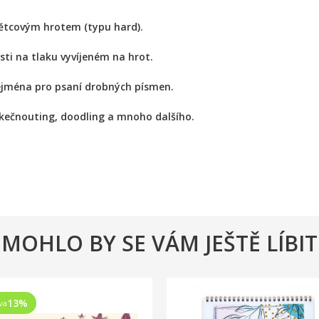
tětcovým hrotem (typu hard).
sti na tlaku vyvíjeném na hrot.
ejména pro psaní drobných písmen.
 skečnouting, doodling a mnoho dalšího.
MOHLO BY SE VÁM JEŠTĚ LÍBIT
13
%
va