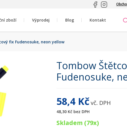
Obcho
ční zboží
Výprodej
Blog
Kontakt
vý fix Fudenosuke, neon yellow
Tombow Štětcov
Fudenosuke, ne
58,4 Kč
vč. DPH
48,30 Kč
bez DPH
Skladem (79x)