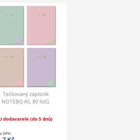
Tečkovaný zápisník
NOTEBQ A5, 80 listů
U dodavatele (do 5 dnů)
s DPH:
1,7
Kč