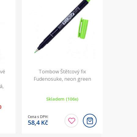
ové
Tombow Štětcový fix
Fudenosuke, neon green
á,
Skladem (106x)
)
Cena s DPH:
58,4
Kč