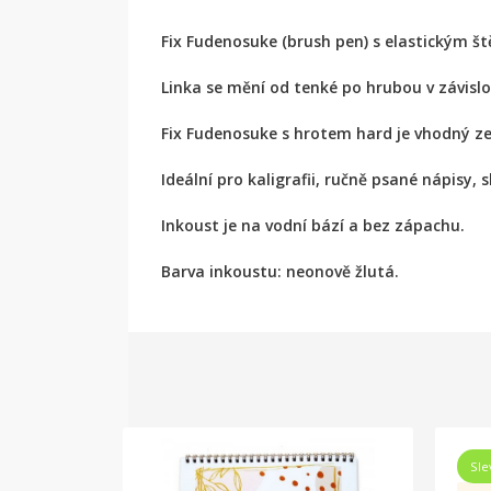
Fix Fudenosuke (brush pen) s elastickým š
Linka se mění od tenké po hrubou v závislo
Fix Fudenosuke s hrotem hard je vhodný z
Ideální pro kaligrafii, ručně psané nápisy,
Inkoust je na vodní bází a bez zápachu.
Barva inkoustu: neonově žlutá.
Sle