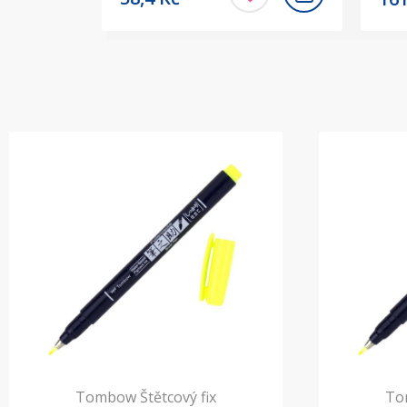
Tombow Štětcový fix
To