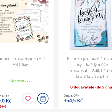
ánoční krasopísanka + 2
Písanka pro malé štětc
ABT fixy
fixy – každý může
krasopsát – 2.díl, tištěn
kroužková vazba
Skladem (7x)
U dodavatele (do 5 dnů
Cena s DPH:
s DPH:
354,5
Kč
9,0
Kč
0 Kč