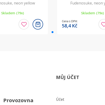
osuke, neon yellow
Fudenosuke, neon 
Skladem (79x)
Skladem (79x)
Cena s DPH:
58,4
Kč
MŮJ ÚČET
Provozovna
Účet