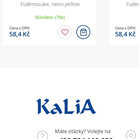
Fudenosuke, neon yellow
Fuden
Skladem (79x)
Cena s DPH:
Cena s DPH:
58,4
Kč
58,4
Kč
Máte otázky? Volejte na