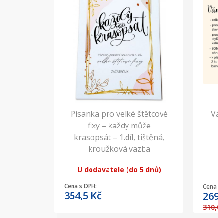
Písanka pro velké štětcové
V
fixy – každý může
krasopsát – 1.díl, tištěná,
kroužková vazba
U dodavatele (do 5 dnů)
Cena s DPH:
Cena 
354,5
Kč
26
310,