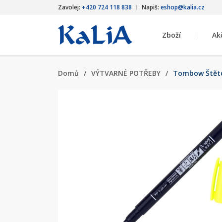
Zavolej:
+420 724 118 838
Napiš:
eshop@kalia.cz
Zboží
Ak
Domů
/
VÝTVARNÉ POTŘEBY
/
Tombow Štětco