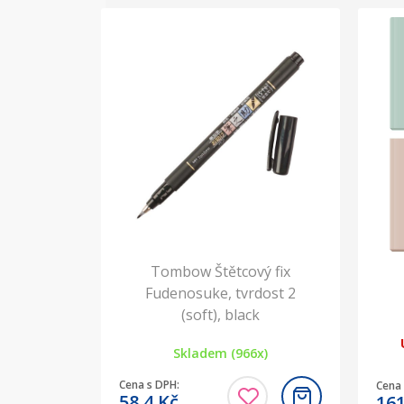
Tombow Štětcový fix
Fudenosuke, tvrdost 2
(soft), black
Skladem (966x)
Cena s DPH:
Cena 
58,4
Kč
16