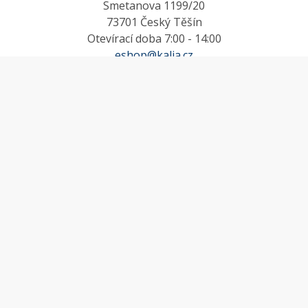
Smetanova 1199/20
73701 Český Těšín
Otevírací doba 7:00 - 14:00
eshop@kalia.cz
MŮJ ÚČET
Účet
Oblíbené
Košík
Odstoupení od smlouvy
INFORMACE
Doprava a platba