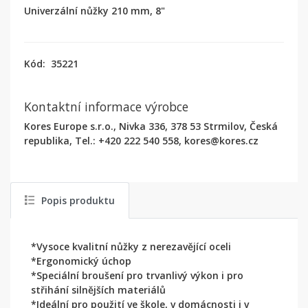
Univerzální nůžky 210 mm, 8"
Kód:
35221
Kontaktní informace výrobce
Kores Europe s.r.o., Nivka 336, 378 53 Strmilov, Česká
republika, Tel.: +420 222 540 558, kores@kores.cz
Popis produktu
*Vysoce kvalitní nůžky z nerezavějící oceli
*Ergonomický úchop
*Speciální broušení pro trvanlivý výkon i pro
střihání silnějších materiálů
*Ideální pro použití ve škole, v domácnosti i v