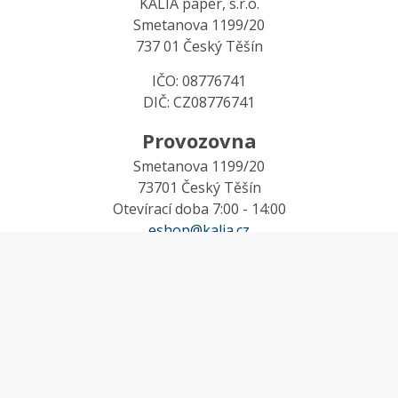
KALIA paper, s.r.o.
Smetanova 1199/20
737 01 Český Těšín
IČO: 08776741
DIČ: CZ08776741
Provozovna
Smetanova 1199/20
73701 Český Těšín
Otevírací doba 7:00 - 14:00
eshop@kalia.cz
MŮJ ÚČET
Účet