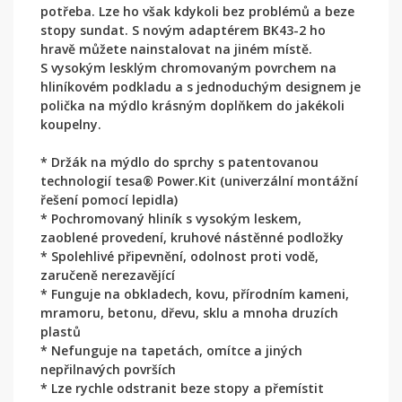
potřeba. Lze ho však kdykoli bez problémů a beze
stopy sundat. S novým adaptérem BK43-2 ho
hravě můžete nainstalovat na jiném místě.
S vysokým lesklým chromovaným povrchem na
hliníkovém podkladu a s jednoduchým designem je
polička na mýdlo krásným doplňkem do jakékoli
koupelny.
* Držák na mýdlo do sprchy s patentovanou
technologií tesa® Power.Kit (univerzální montážní
řešení pomocí lepidla)
* Pochromovaný hliník s vysokým leskem,
zaoblené provedení, kruhové nástěnné podložky
* Spolehlivé připevnění, odolnost proti vodě,
zaručeně nerezavějící
* Funguje na obkladech, kovu, přírodním kameni,
mramoru, betonu, dřevu, sklu a mnoha druzích
plastů
* Nefunguje na tapetách, omítce a jiných
nepřilnavých površích
* Lze rychle odstranit beze stopy a přemístit