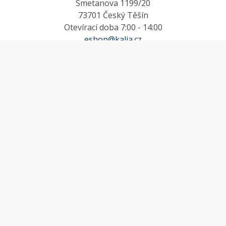
Smetanova 1199/20
73701 Český Těšín
Otevírací doba 7:00 - 14:00
eshop@kalia.cz
MŮJ ÚČET
Účet
Oblíbené
Košík
Odstoupení od smlouvy
INFORMACE
Doprava a platba