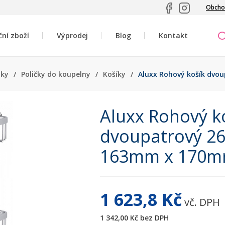
Obcho
ční zboží
Výprodej
Blog
Kontakt
ňky
/
Poličky do koupelny
/
Košíky
/
Aluxx Rohový košík dv
Aluxx Rohový k
dvoupatrový 2
163mm x 170
1 623,8 Kč
vč. DPH
1 342,00 Kč
bez DPH