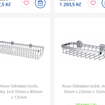
7,5
Kč
1 293,5
Kč
Aluxx Odkládací košík,
Aluxx Odkládací košík, m
lký, širší 92mm x 450mm
50mm x 220mm x 102
x 125mm
Skladem (2x)