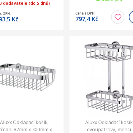
U dodavatele (do 5 dnů)
Cena s DPH:
s DPH:
797,4
Kč
93,5
Kč
Aluxx Odkládací košík,
Aluxx Odkládací košík
třední 87mm x 300mm x
dvoupatrový, menší