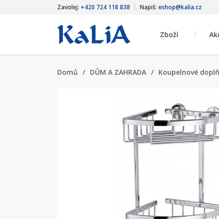
Zavolej:
+420 724 118 838
Napiš:
eshop@kalia.cz
Zboží
Ak
Domů
/
DŮM A ZAHRADA
/
Koupelnové dopl