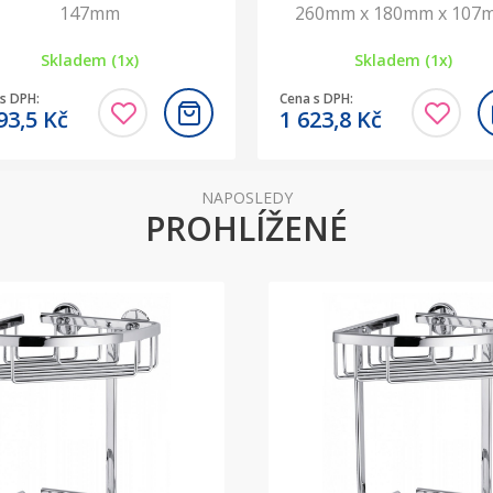
147mm
260mm x 180mm x 107
Skladem (1x)
Skladem (1x)
s DPH:
Cena s DPH:
93,5
Kč
1 623,8
Kč
NAPOSLEDY
PROHLÍŽENÉ