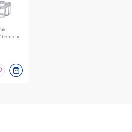
šík
 163mm x