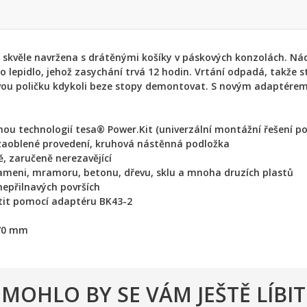
 skvěle navržena s drátěnými košíky v páskových konzolách. Ná
o lepidlo, jehož zasychání trvá 12 hodin. Vrtání odpadá, takže
kovou poličku kdykoli beze stopy demontovat. S novým adaptérem
ou technologií tesa® Power.Kit (univerzální montážní řešení po
zaoblené provedení, kruhová nástěnná podložka
ě, zaručeně nerezavějící
kameni, mramoru, betonu, dřevu, sklu a mnoha druzích plastů
nepřilnavých površích
stit pomocí adaptéru BK43-2
170 mm
MOHLO BY SE VÁM JEŠTĚ LÍBIT