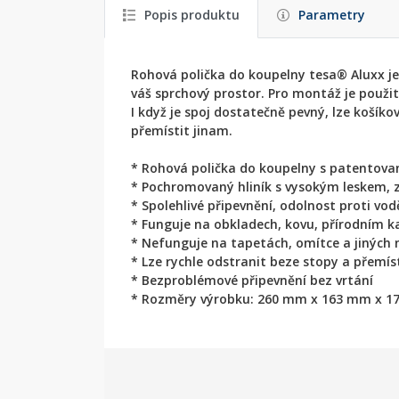
Popis produktu
Parametry
Rohová polička do koupelny tesa® Aluxx je
váš sprchový prostor. Pro montáž je použit
I když je spoj dostatečně pevný, lze koší
přemístit jinam.
* Rohová polička do koupelny s patentovan
* Pochromovaný hliník s vysokým leskem, 
* Spolehlivé připevnění, odolnost proti vod
* Funguje na obkladech, kovu, přírodním 
* Nefunguje na tapetách, omítce a jiných 
* Lze rychle odstranit beze stopy a přemí
* Bezproblémové připevnění bez vrtání
* Rozměry výrobku: 260 mm x 163 mm x 