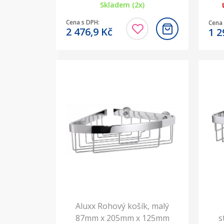
Skladem (2x)
Cena s DPH:
Cena 
2 476,9
Kč
1 2
Aluxx Rohový košík, malý
87mm x 205mm x 125mm
s