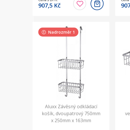
907,5
Kč
90
Nadrozměr 1
Aluxx Závěsný odkládací
košík, dvoupatrový 750mm
ve
x 250mm x 163mm