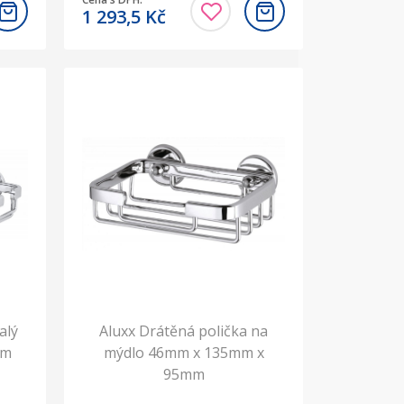
1 293,5
Kč
alý
Aluxx Drátěná polička na
mm
mýdlo 46mm x 135mm x
95mm