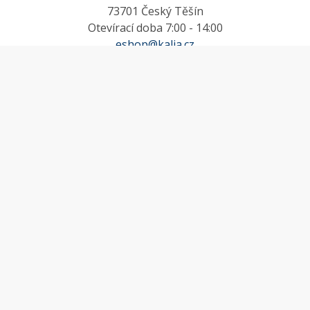
73701 Český Těšín
Otevírací doba 7:00 - 14:00
eshop@kalia.cz
MŮJ ÚČET
Účet
Oblíbené
Košík
Odstoupení od smlouvy
INFORMACE
Doprava a platba