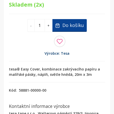
Skladem (2x)
Do košíku
-
+
Výrobce: Tesa
tesa® Easy Cover, kombinace zakrývacího papíru a
malířské pásky, náplň, světle hnědá, 20m x 3m
Kód:
58881-00000-00
Kontaktní informace výrobce
tesa tape s.r.o., Walterovo náměstí 329/3, Jinonice,