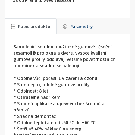
158 00 Praha 5, www.tesa.com
Popis produktu
Parametry
Samolepicí snadno použitelné gumové těsnění
tesamoll® pro okna a dveře. Vysoce kvalitní
gumové profily odolávají většině povětrnostních
podmínek a snadno se nalepují.
* Odolné vůči počasí, UV záření a ozonu
* Samolepicí, odolné gumové profily
* Odolnost: 8 let
* Otíratelné hadříkem
* Snadná aplikace a upevnění bez šroubů a
hřebíků
* Snadná demontáž
* Odolné teplotám od -50 °C do +60 °C
* Šetří až 40% nákladů na energii