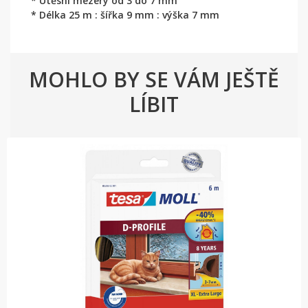
* Utěsní mezery od 3 do 7 mm
* Délka 25 m : šířka 9 mm : výška 7 mm
MOHLO BY SE VÁM JEŠTĚ
LÍBIT