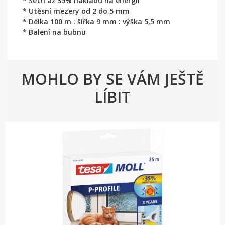
* Šetří až 35% nákladů na energii
* Utěsní mezery od 2 do 5 mm
* Délka 100 m : šířka 9 mm : výška 5,5 mm
* Balení na bubnu
MOHLO BY SE VÁM JEŠTĚ
LÍBIT