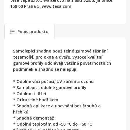
tesa tape s.r.o., Walterovo náměstí 329/3, Jinonice,
158 00 Praha 5, www.tesa.com
Popis produktu
Samolepicí snadno použitelné gumové těsnění
tesamoll® pro okna a dveře. Vysoce kvalitní
gumové profily odolávají většině povětrnostních
podmínek a snadno se nalepují.
* Odolné vůči počasí, UV záření a ozonu
* Samolepicí, odolné gumové profily
* Odolnost: 8 let
* Otíratelné hadříkem
* Snadná aplikace a upevnění bez šroubů a
hřebíků
* Snadná demontáž
* Odolné teplotám od -50 °C do +60 °C