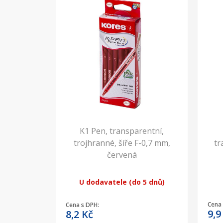
K1 Pen, transparentní,
trojhranné, šíře F-0,7 mm,
tr
červená
U dodavatele (do 5 dnů)
Cena 
Cena s DPH:
9,
8,2
Kč