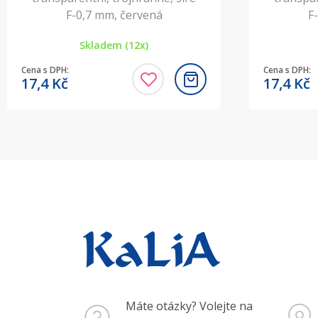
F-0,7 mm, červená
F
Skladem (12x)
Cena s DPH:
Cena s DPH:
17,4
Kč
17,4
Kč
Máte otázky? Volejte na