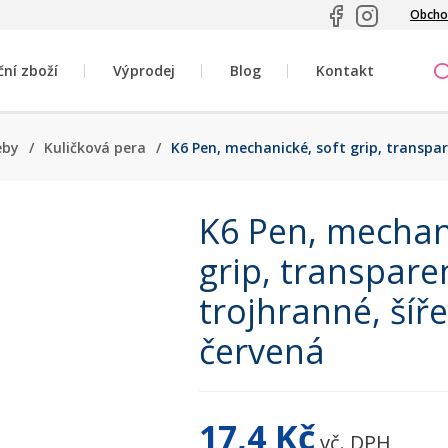
Obcho
ční zboží
Výprodej
Blog
Kontakt
eby
/
Kuličková pera
/
K6 Pen, mechanické, soft grip, transpar
K6 Pen, mechan
grip, transpare
trojhranné, šíř
červená
17,4 Kč
vč. DPH