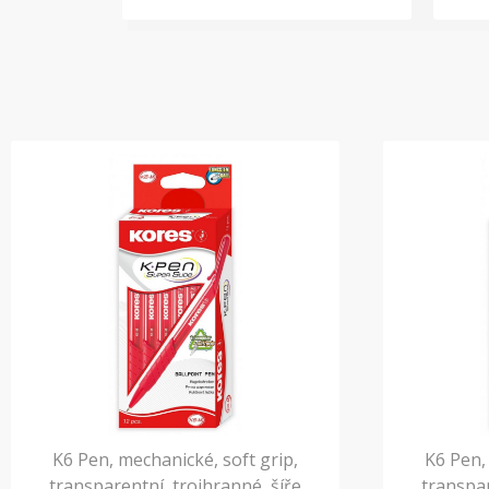
K6 Pen, mechanické, soft grip,
K6 Pen,
transparentní, trojhranné, šíře
transpar