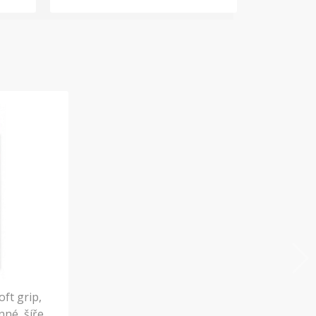
ft grip,
nné, šíře