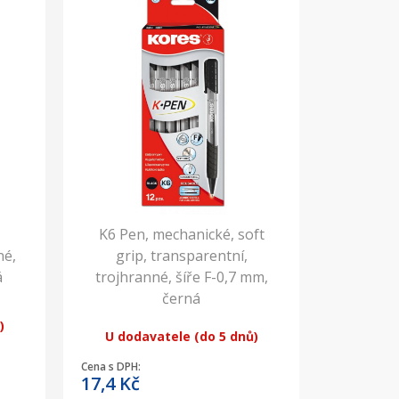
K6 Pen, mechanické, soft
né,
grip, transparentní,
á
trojhranné, šíře F-0,7 mm,
černá
)
U dodavatele (do 5 dnů)
Cena s DPH:
17,4
Kč