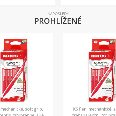
NAPOSLEDY
PROHLÍŽENÉ
 mechanické, soft grip,
K6 Pen, mechanické, so
entní, trojhranné, šíře
transparentní, trojhra