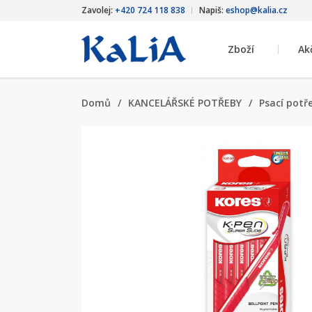
Zavolej:
+420 724 118 838
Napiš:
eshop@kalia.cz
Zboží
Ak
Domů
/
KANCELÁŘSKÉ POTŘEBY
/
Psací potř