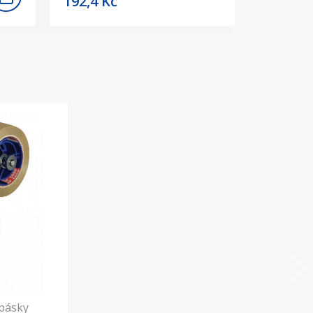
192,4
Kč
 pásky