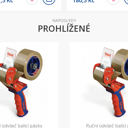
7,3
Kč
180,3
Kč
NAPOSLEDY
PROHLÍŽENÉ
 odvíječ balící pásky
Ruční odvíječ balící