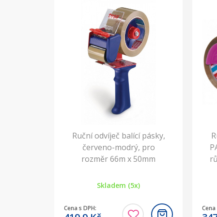
Ruční odvíječ balící pásky,
R
červeno-modrý, pro
P
rozměr 66m x 50mm
r
Skladem (5x)
Cena s DPH:
Cena 