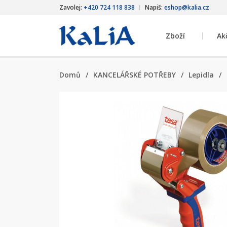
Zavolej:
+420 724 118 838
Napiš:
eshop@kalia.cz
Zboží
Ak
Domů
/
KANCELÁŘSKÉ POTŘEBY
/
Lepidla
/