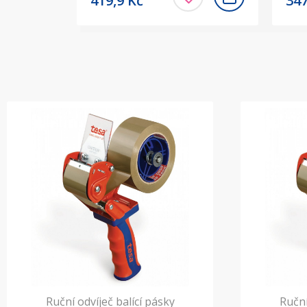
419,9
Kč
34
Ruční odvíječ balící pásky
Ruční