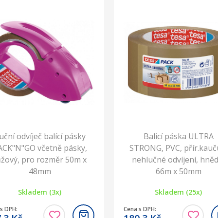
uční odvíječ balící pásky
Balicí páska ULTRA
ACK"N"GO včetně pásky,
STRONG, PVC, přír.kauč
ůžový, pro rozměr 50m x
nehlučné odvíjení, hněd
48mm
66m x 50mm
Skladem (3x)
Skladem (25x)
s DPH:
Cena s DPH: