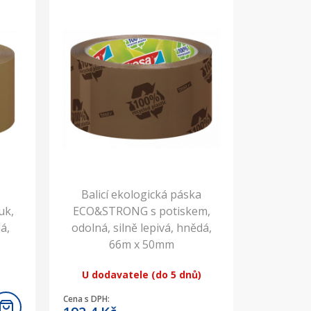
Balicí ekologická páska
uk,
ECO&STRONG s potiskem,
á,
odolná, silně lepivá, hnědá,
66m x 50mm
U dodavatele (do 5 dnů)
Cena s DPH: