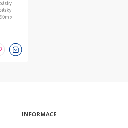
 pásky
pásky,
 50m x
INFORMACE