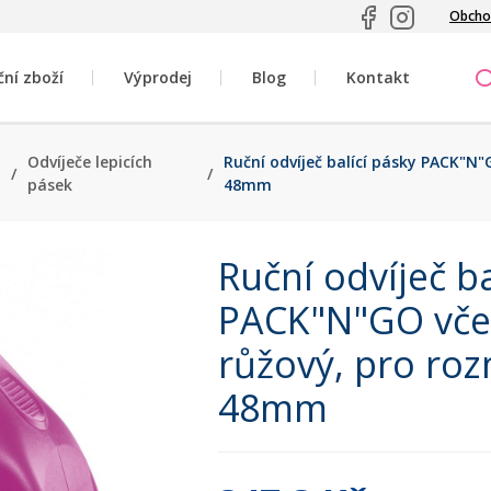
Obcho
ční zboží
Výprodej
Blog
Kontakt
Odvíječe lepicích
Ruční odvíječ balící pásky PACK"N
/
/
pásek
48mm
Ruční odvíječ ba
PACK"N"GO vče
růžový, pro ro
48mm