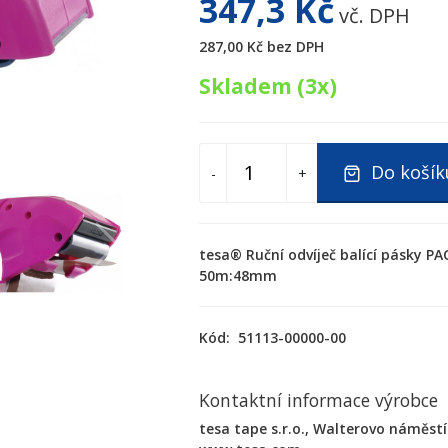
347,3 Kč
vč. DPH
287,00 Kč
bez DPH
Skladem (3x)
Do košík
-
+
tesa® Ruční odvíječ balící pásky PA
50m:48mm
Kód:
51113-00000-00
Kontaktní informace výrobce
tesa tape s.r.o., Walterovo náměstí 