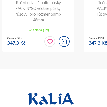
Ruční odvíječ balící pásky
Ruční
PACK"N"GO včetně pásky,
PACK"
růžový, pro rozměr 50m x
růžov
48mm
Skladem (3x)
Cena s DPH:
Cena s DPH:
347,3
Kč
347,3
Kč