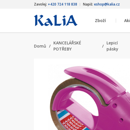
Zavolej:
+420 724 118 838
Napiš:
eshop@kalia.cz
Zboží
Ak
KANCELÁŘSKÉ
Lepicí
Domů
/
/
POTŘEBY
pásky