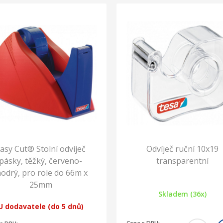
asy Cut® Stolní odvíječ
Odvíječ ruční 10x19
pásky, těžký, červeno-
transparentní
odrý, pro role do 66m x
25mm
Skladem (36x)
U dodavatele (do 5 dnů)