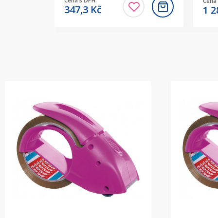
Cena s DPH:
Cena 
347,3
Kč
1 2