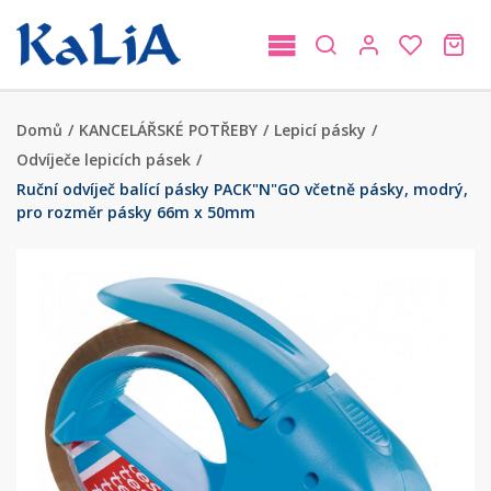
Domů
/
KANCELÁŘSKÉ POTŘEBY
/
Lepicí pásky
/
Odvíječe lepicích pásek
/
Ruční odvíječ balící pásky PACK"N"GO včetně pásky, modrý,
pro rozměr pásky 66m x 50mm