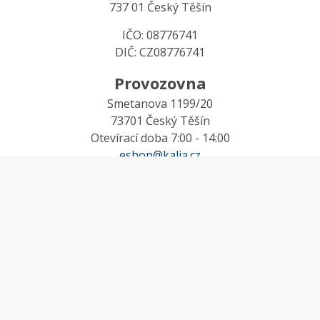
737 01 Český Těšín
IČO: 08776741
DIČ: CZ08776741
Provozovna
Smetanova 1199/20
73701 Český Těšín
Otevírací doba 7:00 - 14:00
eshop@kalia.cz
MŮJ ÚČET
Účet
Oblíbené