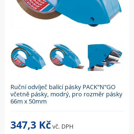
Ruční odvíječ balící pásky PACK"N"GO
včetně pásky, modrý, pro rozměr pásky
66m x 50mm
347,3 Kč
vč. DPH