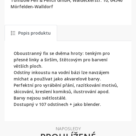
Tombow Pen & Pencil GmbH, Waldeckerstr. 10, 64546
Mörfelden-Walldorf
Popis produktu
Oboustranný fix se dvěma hroty: tenkým pro
přesné linky a širším, štětcovým pro barvení
větších ploch.
Odstíny inkoustu na vodní bázi lze navzájem
míchat a používat jako akvarelové barvy.
Perfektní pro vyrábění přání, razítkování motivů,
skicování, kreslení komiksů, ilustrování apod.
Barvy nejsou světlostálé.
Dostupný v 107 odstínech + jako blender.
NAPOSLEDY