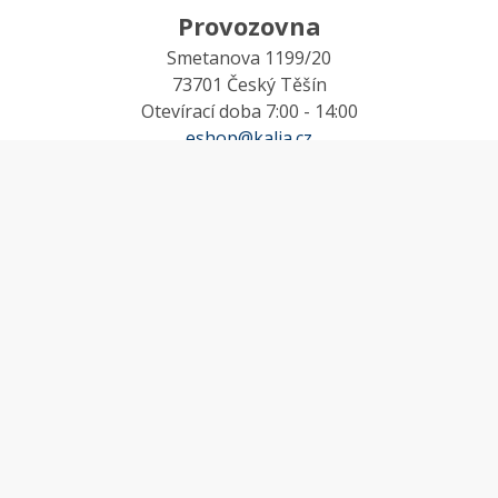
Provozovna
Smetanova 1199/20
73701 Český Těšín
Otevírací doba 7:00 - 14:00
eshop@kalia.cz
MŮJ ÚČET
Účet
Oblíbené
Košík
Odstoupení od smlouvy
INFORMACE