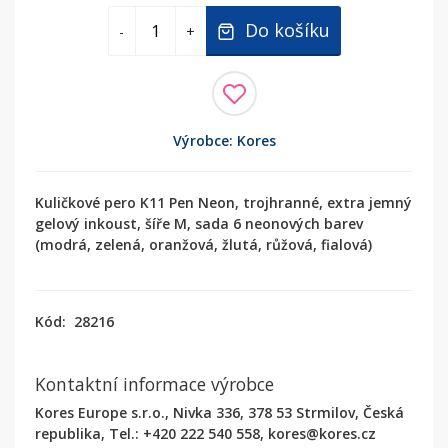
Do košíku
-
+
Výrobce: Kores
Kuličkové pero K11 Pen Neon, trojhranné, extra jemný
gelový inkoust, šíře M, sada 6 neonových barev
(modrá, zelená, oranžová, žlutá, růžová, fialová)
Kód:
28216
Kontaktní informace výrobce
Kores Europe s.r.o., Nivka 336, 378 53 Strmilov, Česká
republika, Tel.: +420 222 540 558, kores@kores.cz