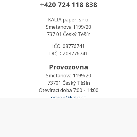
+420 724 118 838
KALIA paper, s.r.o.
Smetanova 1199/20
737 01 Český Těšín
IČO: 08776741
DIČ: CZ08776741
Provozovna
Smetanova 1199/20
73701 Český Těšín
Otevírací doba 7:00 - 14:00
eshop@kalia.cz
MŮJ ÚČET