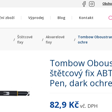
Obcho
ční zboží
Výprodej
Blog
Kontakt
Štětcové
Akvarelové
Tombow Oboustranný
/
/
/
fixy
fixy
ochre
Tombow Obous
štětcový fix AB
Pen, dark ochr
82,9 Kč
vč. DPH