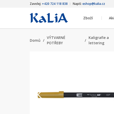
Zavolej:
+420 724 118 838
Napiš:
eshop@kalia.cz
Zboží
Ak
VÝTVARNÉ
Kaligrafie a
Domů
/
/
POTŘEBY
lettering