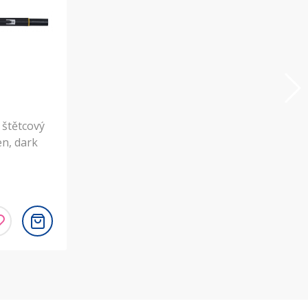
štětcový
en, dark