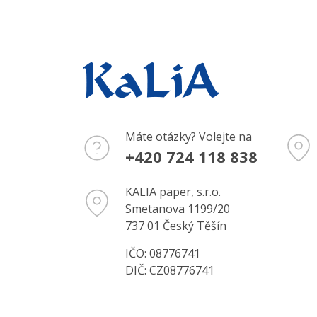
Máte otázky? Volejte na
+420 724 118 838
KALIA paper, s.r.o.
Smetanova 1199/20
737 01 Český Těšín
IČO: 08776741
DIČ: CZ08776741